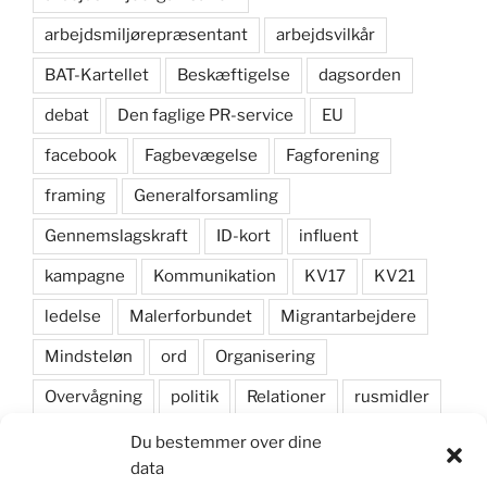
arbejdsmiljørepræsentant
arbejdsvilkår
BAT-Kartellet
Beskæftigelse
dagsorden
debat
Den faglige PR-service
EU
facebook
Fagbevægelse
Fagforening
framing
Generalforsamling
Gennemslagskraft
ID-kort
influent
kampagne
Kommunikation
KV17
KV21
ledelse
Malerforbundet
Migrantarbejdere
Mindsteløn
ord
Organisering
Overvågning
politik
Relationer
rusmidler
samarbejde
Samfundsansvar
sikkerhedssko
Du bestemmer over dine
data
skyddsombud
Social dumping