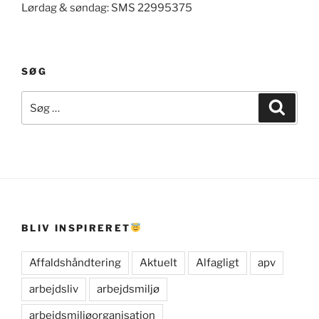
Lørdag & søndag: SMS 22995375
SØG
Søg
Søg
efter:
BLIV INSPIRERET
Affaldshåndtering
Aktuelt
Alfagligt
apv
arbejdsliv
arbejdsmiljø
arbejdsmiljøorganisation