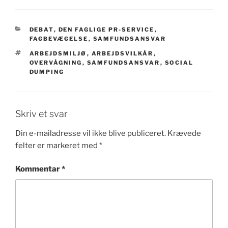
KATEGORIER
DEBAT
,
DEN FAGLIGE PR-SERVICE
,
FAGBEVÆGELSE
,
SAMFUNDSANSVAR
TAGS
ARBEJDSMILJØ
,
ARBEJDSVILKÅR
,
OVERVÅGNING
,
SAMFUNDSANSVAR
,
SOCIAL
DUMPING
Skriv et svar
Din e-mailadresse vil ikke blive publiceret.
Krævede
felter er markeret med
*
Kommentar
*