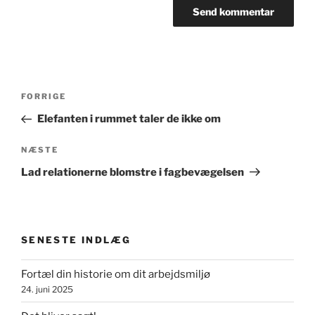
Indlægsnavigation
Forrige
FORRIGE
indlæg
Elefanten i rummet taler de ikke om
Næste
NÆSTE
indlæg
Lad relationerne blomstre i fagbevægelsen
SENESTE INDLÆG
Fortæl din historie om dit arbejdsmiljø
24. juni 2025