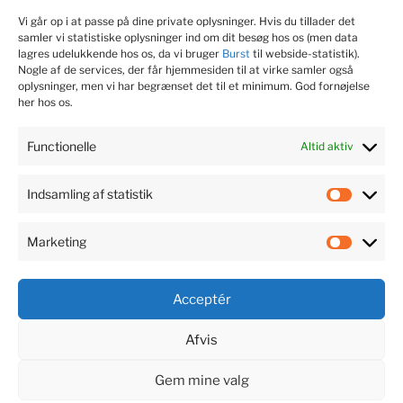
Vi går op i at passe på dine private oplysninger. Hvis du tillader det
sociale medier
Strategi
valgkamp
samler vi statistiske oplysninger ind om dit besøg hos os (men data
lagres udelukkende hos os, da vi bruger
Burst
til webside-statistik).
Nogle af de services, der får hjemmesiden til at virke samler også
oplysninger, men vi har begrænset det til et minimum. God fornøjelse
KONTAKT JOURNALIST
her hos os.
Søren Dam Nielsen
Functionelle
Altid aktiv
M. 22 99 53 75
Indsamling af statistik
Indsaml
@
soren@fagsagen.dk
af
Marketing
statisti
Market
Acceptér
Afvis
Den
Fagsagen
faglige
Gem mine valg
PR-
Privatlivspolitik
Drevet af WordPress