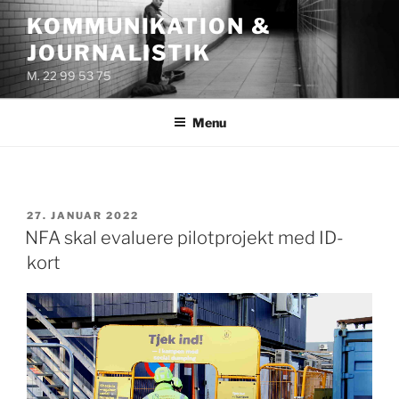
Videre
KOMMUNIKATION &
til
JOURNALISTIK
indhold
M. 22 99 53 75
Menu
UDGIVET
27. JANUAR 2022
DEN
NFA skal evaluere pilotprojekt med ID-
kort