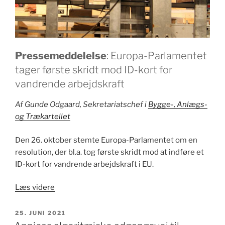
Pressemeddelelse
: Europa-Parlamentet
tager første skridt mod ID-kort for
vandrende arbejdskraft
Af Gunde Odgaard, Sekretariatschef i
Bygge-, Anlægs-
og Trækartellet
Den 26. oktober stemte Europa-Parlamentet om en
resolution, der bl.a. tog første skridt mod at indføre et
ID-kort for vandrende arbejdskraft i EU.
“ID-
Læs videre
kort
mod
UDGIVET
25. JUNI 2021
DEN
social