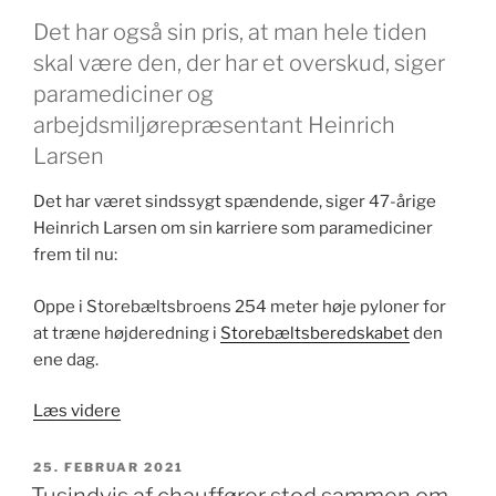
Det har også sin pris, at man hele tiden
skal være den, der har et overskud, siger
paramediciner og
arbejdsmiljørepræsentant Heinrich
Larsen
Det har været sindssygt spændende, siger 47-årige
Heinrich Larsen om sin karriere som paramediciner
frem til nu:
Oppe i Storebæltsbroens 254 meter høje pyloner for
at træne højderedning i
Storebæltsberedskabet
den
ene dag.
“Sådan
Læs videre
én
skal
UDGIVET
25. FEBRUAR 2021
DEN
man