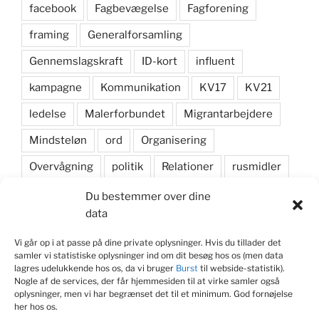
facebook
Fagbevægelse
Fagforening
framing
Generalforsamling
Gennemslagskraft
ID-kort
influent
kampagne
Kommunikation
KV17
KV21
ledelse
Malerforbundet
Migrantarbejdere
Mindsteløn
ord
Organisering
Overvågning
politik
Relationer
rusmidler
samarbejde
Samfundsansvar
sikkerhedssko
Du bestemmer over dine
data
skyddsombud
Social dumping
Vi går op i at passe på dine private oplysninger. Hvis du tillader det
sociale medier
Strategi
valgkamp
samler vi statistiske oplysninger ind om dit besøg hos os (men data
lagres udelukkende hos os, da vi bruger
Burst
til webside-statistik).
Nogle af de services, der får hjemmesiden til at virke samler også
oplysninger, men vi har begrænset det til et minimum. God fornøjelse
KONTAKT JOURNALIST
her hos os.