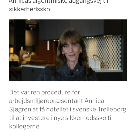
Annicas algoritmiske adgangsvej til
dumping
sikkerhedssko
på
vej
i
EU”
Det var ren procedure for
arbejdsmiljørepræsentant Annica
Sjøgren at få hotellet i svenske Trelleborg
til at investere i nye sikkerhedssko til
kollegerne