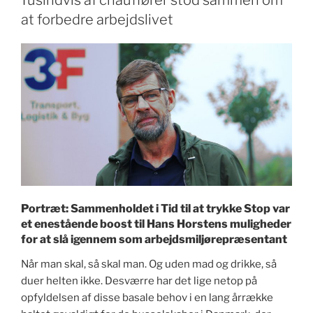
Tusindvis af chauffører stod sammen om
lige
at forbedre arbejdslivet
synke”
Portræt: Sammenholdet i Tid til at trykke Stop var
et enestående boost til Hans Horstens muligheder
for at slå igennem som arbejdsmiljørepræsentant
Når man skal, så skal man. Og uden mad og drikke, så
duer helten ikke. Desværre har det lige netop på
opfyldelsen af disse basale behov i en lang årrække