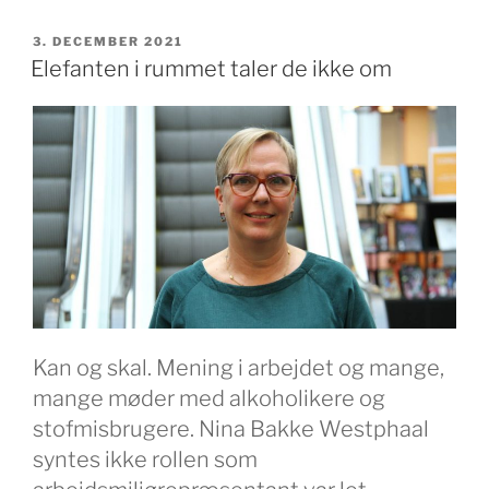
skal
evaluere
UDGIVET
3. DECEMBER 2021
DEN
pilotprojekt
Elefanten i rummet taler de ikke om
med
ID-
kort”
Kan og skal. Mening i arbejdet og mange,
mange møder med alkoholikere og
stofmisbrugere. Nina Bakke Westphaal
syntes ikke rollen som