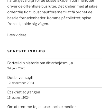
haltet gevaldigt for de busselskaber i Danmark, der
driver de offentlige busruter. Det kniber med at sikre
ordentlig tid til buschaufførerne til at få ordnet de
basale fornødenheder: Komme på toilettet, spise
frokost, holde sig vågen.
“Tusindvis
Læs videre
af
chauffører
SENESTE INDLÆG
stod
sammen
Fortæl din historie om dit arbejdsmiljø
om
24. juni 2025
at
forbedre
Det bliver sagt!
arbejdslivet”
12. december 2024
Ét skridt ad gangen
13. august 2024
Om at tæmme tøjlesløse sociale medier