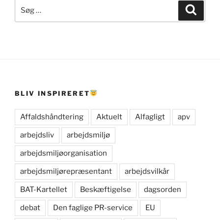
Søg
Søg
efter:
BLIV INSPIRERET
Affaldshåndtering
Aktuelt
Alfagligt
apv
arbejdsliv
arbejdsmiljø
arbejdsmiljøorganisation
arbejdsmiljørepræsentant
arbejdsvilkår
BAT-Kartellet
Beskæftigelse
dagsorden
debat
Den faglige PR-service
EU