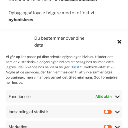
Opbyg også loyale følgere med et effektivt
nyhedsbrev
.
Bliv set med
video
.
Du bestemmer over dine
data
Og så er der alt det andet, du “bør gøre”. Der kan dog
ikke gives ét svar på, hvilke knapper, du skal skrue på,
Vi går op i at passe på dine private oplysninger. Hvis du tillader det
så du får god PR og guldrandet omtale. Det beror på,
samler vi statistiske oplysninger ind om dit besøg hos os (men data
hvem du er, og hvad du vil.
lagres udelukkende hos os, da vi bruger
Burst
til webside-statistik).
Nogle af de services, der får hjemmesiden til at virke samler også
oplysninger, men vi har begrænset det til et minimum. God fornøjelse
her hos os.
Kom godt fra start
Functionelle
Altid aktiv
Vi hjælper dig gerne med at kickstarte din
kommunikation med en ny begyndelse. Det er nemlig
Indsamling af statistik
Indsaml
vigtigt at komme godt og rigtigt fra start ved at
af
fokusere på din kommunikations
Marketing