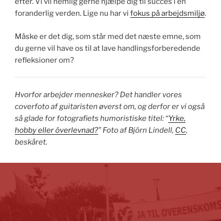
efter. Vi vil nemlig gerne hjælpe dig til succes i en
foranderlig verden. Lige nu har vi
fokus på arbejdsmiljø
.
Måske er det dig, som står med det næste emne, som
du gerne vil have os til at lave handlingsforberedende
refleksioner om?
Hvorfor arbejder mennesker?
Det handler vores
coverfoto af guitaristen øverst om, og derfor er vi også
så glade for fotografiets humoristiske titel: “
Yrke,
hobby eller överlevnad?
” Foto af Björn Lindell,
CC
,
beskåret.