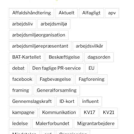
Affaldshåndtering
Aktuelt
Alfagligt
apv
arbejdsliv
arbejdsmiljø
arbejdsmiljøorganisation
arbejdsmiljørepræsentant
arbejdsvilkår
BAT-Kartellet
Beskæftigelse
dagsorden
debat
Den faglige PR-service
EU
facebook
Fagbevægelse
Fagforening
framing
Generalforsamling
Gennemslagskraft
ID-kort
influent
kampagne
Kommunikation
KV17
KV21
ledelse
Malerforbundet
Migrantarbejdere