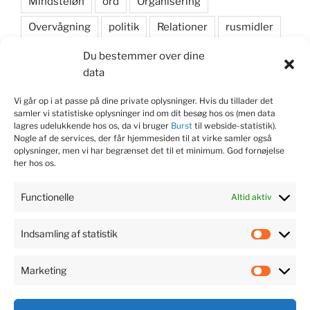
Mindsteløn
ord
Organisering
Overvågning
politik
Relationer
rusmidler
samarbejde
Samfundsansvar
sikkerhedssko
Du bestemmer over dine
data
skyddsombud
Social dumping
Vi går op i at passe på dine private oplysninger. Hvis du tillader det
sociale medier
Strategi
valgkamp
samler vi statistiske oplysninger ind om dit besøg hos os (men data
lagres udelukkende hos os, da vi bruger
Burst
til webside-statistik).
Nogle af de services, der får hjemmesiden til at virke samler også
oplysninger, men vi har begrænset det til et minimum. God fornøjelse
KONTAKT JOURNALIST
her hos os.
Søren Dam Nielsen
Functionelle
Altid aktiv
M. 22 99 53 75
Indsamling af statistik
Indsaml
@
soren@fagsagen.dk
af
Marketing
statisti
Market