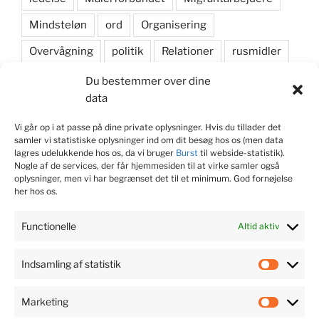
Mindsteløn
ord
Organisering
Overvågning
politik
Relationer
rusmidler
samarbejde
Samfundsansvar
sikkerhedssko
Du bestemmer over dine
data
skyddsombud
Social dumping
Vi går op i at passe på dine private oplysninger. Hvis du tillader det
sociale medier
Strategi
valgkamp
samler vi statistiske oplysninger ind om dit besøg hos os (men data
lagres udelukkende hos os, da vi bruger
Burst
til webside-statistik).
Nogle af de services, der får hjemmesiden til at virke samler også
oplysninger, men vi har begrænset det til et minimum. God fornøjelse
KONTAKT JOURNALIST
her hos os.
Søren Dam Nielsen
Functionelle
Altid aktiv
M. 22 99 53 75
Indsamling af statistik
Indsaml
@
soren@fagsagen.dk
af
Marketing
statisti
Market