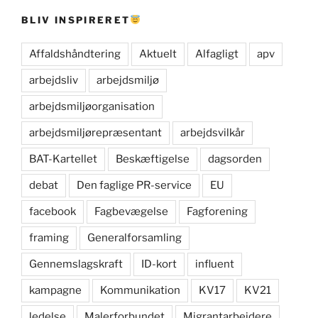
BLIV INSPIRERET
Affaldshåndtering
Aktuelt
Alfagligt
apv
arbejdsliv
arbejdsmiljø
arbejdsmiljøorganisation
arbejdsmiljørepræsentant
arbejdsvilkår
BAT-Kartellet
Beskæftigelse
dagsorden
debat
Den faglige PR-service
EU
facebook
Fagbevægelse
Fagforening
framing
Generalforsamling
Gennemslagskraft
ID-kort
influent
kampagne
Kommunikation
KV17
KV21
ledelse
Malerforbundet
Migrantarbejdere