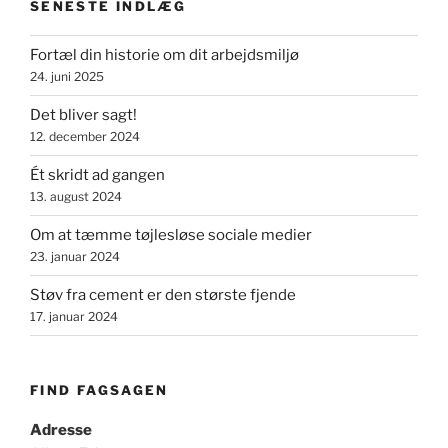
SENESTE INDLÆG
budskab.
Og
Fortæl din historie om dit arbejdsmiljø
det
24. juni 2025
kan
ændre
Det bliver sagt!
jeres
12. december 2024
liv,
Ét skridt ad gangen
hvis
13. august 2024
I
lige
Om at tæmme tøjlesløse sociale medier
lytter.””
23. januar 2024
Støv fra cement er den største fjende
17. januar 2024
FIND FAGSAGEN
Adresse