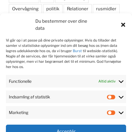
Overvågning
politik
Relationer
rusmidler
samarbejde
Samfundsansvar
sikkerhedssko
Du bestemmer over dine
data
skyddsombud
Social dumping
Vi går op i at passe på dine private oplysninger. Hvis du tillader det
sociale medier
Strategi
valgkamp
samler vi statistiske oplysninger ind om dit besøg hos os (men data
lagres udelukkende hos os, da vi bruger
Burst
til webside-statistik).
Nogle af de services, der får hjemmesiden til at virke samler også
oplysninger, men vi har begrænset det til et minimum. God fornøjelse
KONTAKT JOURNALIST
her hos os.
Søren Dam Nielsen
Functionelle
Altid aktiv
M. 22 99 53 75
Indsamling af statistik
Indsaml
@
soren@fagsagen.dk
af
Marketing
statisti
Market
Acceptér