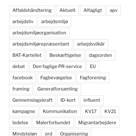
Affaldshåndtering
Aktuelt
Alfagligt
apv
arbejdsliv
arbejdsmiljø
arbejdsmiljøorganisation
arbejdsmiljørepræsentant
arbejdsvilkår
BAT-Kartellet
Beskæftigelse
dagsorden
debat
Den faglige PR-service
EU
facebook
Fagbevægelse
Fagforening
framing
Generalforsamling
Gennemslagskraft
ID-kort
influent
kampagne
Kommunikation
KV17
KV21
ledelse
Malerforbundet
Migrantarbejdere
Mindsteløn
ord
Organisering