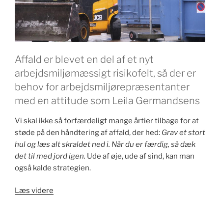
Affald er blevet en del af et nyt
arbejdsmiljømæssigt risikofelt, så der er
behov for arbejdsmiljørepræsentanter
med en attitude som Leila Germandsens
Vi skal ikke så forfærdeligt mange årtier tilbage for at
støde på den håndtering af affald, der hed:
Grav et stort
hul og læs alt skraldet ned i. Når du er færdig, så dæk
det til med jord igen.
Ude af øje, ude af sind, kan man
også kalde strategien.
““Jeg
Læs videre
har
et