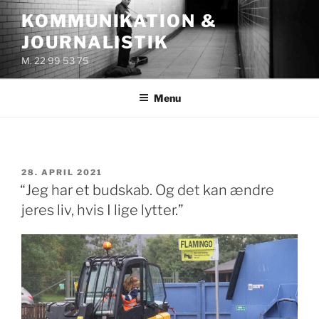
Videre
KOMMUNIKATION &
til
JOURNALISTIK
indhold
M. 22 99 53 75
Menu
UDGIVET
28. APRIL 2021
DEN
“Jeg har et budskab. Og det kan ændre
jeres liv, hvis I lige lytter.”