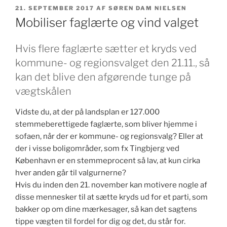
UDGIVET
21. SEPTEMBER 2017
AF
SØREN DAM NIELSEN
DEN
Mobiliser faglærte og vind valget
Hvis flere faglærte sætter et kryds ved
kommune- og regionsvalget den 21.11., så
kan det blive den afgørende tunge på
vægtskålen
Vidste du, at der på landsplan er 127.000
stemmeberettigede faglærte, som bliver hjemme i
sofaen, når der er kommune- og regionsvalg? Eller at
der i visse boligområder, som fx Tingbjerg ved
København er en stemmeprocent så lav, at kun cirka
hver anden går til valgurnerne?
Hvis du inden den 21. november kan motivere nogle af
disse mennesker til at sætte kryds ud for et parti, som
bakker op om dine mærkesager, så kan det sagtens
tippe vægten til fordel for dig og det, du står for.