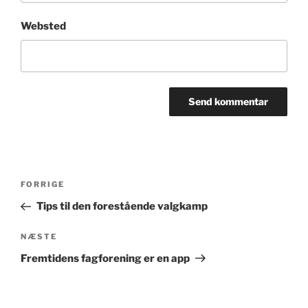
Websted
Indlægsnavigation
Forrige
FORRIGE
indlæg
Tips til den forestående valgkamp
Næste
NÆSTE
indlæg
Fremtidens fagforening er en app