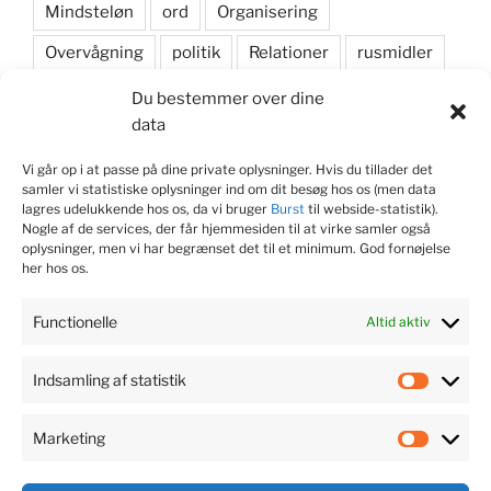
Mindsteløn
ord
Organisering
Overvågning
politik
Relationer
rusmidler
samarbejde
Samfundsansvar
sikkerhedssko
Du bestemmer over dine
data
skyddsombud
Social dumping
Vi går op i at passe på dine private oplysninger. Hvis du tillader det
sociale medier
Strategi
valgkamp
samler vi statistiske oplysninger ind om dit besøg hos os (men data
lagres udelukkende hos os, da vi bruger
Burst
til webside-statistik).
Nogle af de services, der får hjemmesiden til at virke samler også
oplysninger, men vi har begrænset det til et minimum. God fornøjelse
KONTAKT JOURNALIST
her hos os.
Søren Dam Nielsen
Functionelle
Altid aktiv
M. 22 99 53 75
Indsamling af statistik
Indsaml
@
soren@fagsagen.dk
af
Marketing
statisti
Market