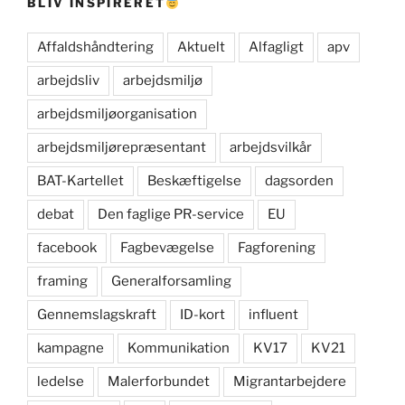
BLIV INSPIRERET
Affaldshåndtering
Aktuelt
Alfagligt
apv
arbejdsliv
arbejdsmiljø
arbejdsmiljøorganisation
arbejdsmiljørepræsentant
arbejdsvilkår
BAT-Kartellet
Beskæftigelse
dagsorden
debat
Den faglige PR-service
EU
facebook
Fagbevægelse
Fagforening
framing
Generalforsamling
Gennemslagskraft
ID-kort
influent
kampagne
Kommunikation
KV17
KV21
ledelse
Malerforbundet
Migrantarbejdere