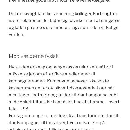
fremmest er gode til at mobilisere kernevælgere.
Det er i øvrigt familie, venner og kolleger, kort sagt: de
nære relationer, der lader sig påvirke mest af din gøren
og laden på de sociale medier. Ligesom i den virkelige
verden.
Mød vælgerne fysisk
Hvis tiden er knap og pengekassen slunken, så bør I
måske se jer om efter flere medlemmer til
kampagneteamet. Kampagne behøver ikke koste
kassen, men det er og bliver tidskrævende. Især når
man tager i betragtning, at dør-til-dør-kampagne er ét
af de enkelttiltag, der kan få flest ud at stemme. I hvert
fald i USA.
For fagforeninger er det logisk at transformere dør-til-
dør-kampagner til indsatser, hvor netværket på
arbejdspladserne – tillidsrepræsentanter,