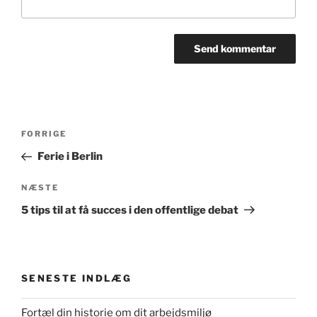
Indlægsnavigation
Forrige
FORRIGE
indlæg
Ferie i Berlin
Næste
NÆSTE
indlæg
5 tips til at få succes i den offentlige debat
SENESTE INDLÆG
Fortæl din historie om dit arbejdsmiljø