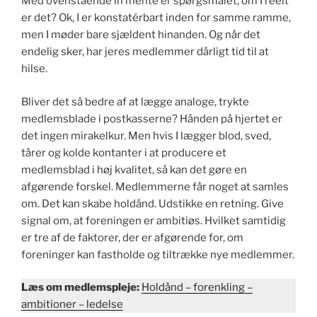
Med ovenstående in mente er spørgsmålet, om I reelt
er det? Ok, I er konstatérbart inden for samme ramme,
men I møder bare sjældent hinanden. Og når det
endelig sker, har jeres medlemmer dårligt tid til at
hilse.
Bliver det så bedre af at lægge analoge, trykte
medlemsblade i postkasserne? Hånden på hjertet er
det ingen mirakelkur. Men hvis I lægger blod, sved,
tårer og kolde kontanter i at producere et
medlemsblad i høj kvalitet, så kan det gøre en
afgørende forskel. Medlemmerne får noget at samles
om. Det kan skabe holdånd. Udstikke en retning. Give
signal om, at foreningen er ambitiøs. Hvilket samtidig
er tre af de faktorer, der er afgørende for, om
foreninger kan fastholde og tiltrække nye medlemmer.
Læs om medlemspleje:
Holdånd – forenkling –
ambitioner – ledelse