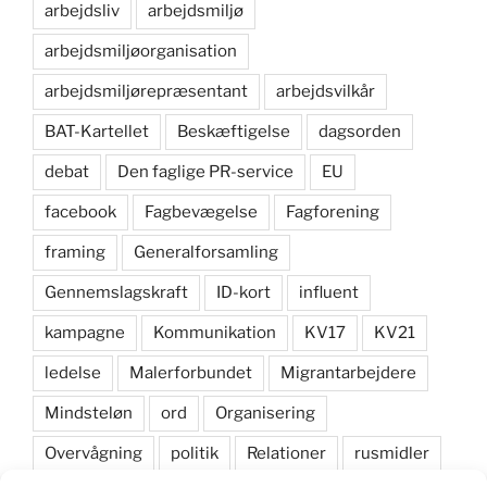
arbejdsliv
arbejdsmiljø
arbejdsmiljøorganisation
arbejdsmiljørepræsentant
arbejdsvilkår
BAT-Kartellet
Beskæftigelse
dagsorden
debat
Den faglige PR-service
EU
facebook
Fagbevægelse
Fagforening
framing
Generalforsamling
Gennemslagskraft
ID-kort
influent
kampagne
Kommunikation
KV17
KV21
ledelse
Malerforbundet
Migrantarbejdere
Mindsteløn
ord
Organisering
Overvågning
politik
Relationer
rusmidler