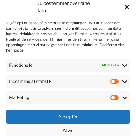
samarbejde
Samfundsansvar
sikkerhedssko
Du bestemmer over dine
data
skyddsombud
Social dumping
Vi går op i at passe på dine private oplysninger. Hvis du tillader det
sociale medier
Strategi
valgkamp
samler vi statistiske oplysninger ind om dit besøg hos os (men data
lagres udelukkende hos os, da vi bruger
Burst
til webside-statistik).
Nogle af de services, der får hjemmesiden til at virke samler også
oplysninger, men vi har begrænset det til et minimum. God fornøjelse
KONTAKT JOURNALIST
her hos os.
Søren Dam Nielsen
Functionelle
Altid aktiv
M. 22 99 53 75
Indsamling af statistik
Indsaml
@
soren@fagsagen.dk
af
Marketing
statisti
Market
Acceptér
Afvis
Den
Fagsagen