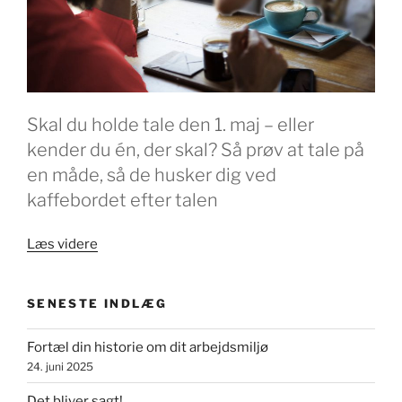
Skal du holde tale den 1. maj – eller
kender du én, der skal? Så prøv at tale på
en måde, så de husker dig ved
kaffebordet efter talen
“Kender
Læs videre
du
kaffebordstesten?”
SENESTE INDLÆG
Fortæl din historie om dit arbejdsmiljø
24. juni 2025
Det bliver sagt!