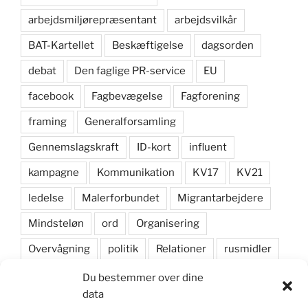
arbejdsmiljørepræsentant
arbejdsvilkår
BAT-Kartellet
Beskæftigelse
dagsorden
debat
Den faglige PR-service
EU
facebook
Fagbevægelse
Fagforening
framing
Generalforsamling
Gennemslagskraft
ID-kort
influent
kampagne
Kommunikation
KV17
KV21
ledelse
Malerforbundet
Migrantarbejdere
Mindsteløn
ord
Organisering
Overvågning
politik
Relationer
rusmidler
samarbejde
Samfundsansvar
sikkerhedssko
Du bestemmer over dine
data
skyddsombud
Social dumping