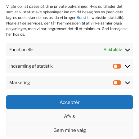
Vi går op i at passe på dine private oplysninger. Hvis du tillader det
sociale medier
Strategi
valgkamp
samler vi statistiske oplysninger ind om dit besøg hos os (men data
lagres udelukkende hos os, da vi bruger
Burst
til webside-statistik).
Nogle af de services, der får hjemmesiden til at virke samler også
oplysninger, men vi har begrænset det til et minimum. God fornøjelse
KONTAKT JOURNALIST
her hos os.
Søren Dam Nielsen
Functionelle
Altid aktiv
M. 22 99 53 75
Indsamling af statistik
Indsaml
@
soren@fagsagen.dk
af
Marketing
statisti
Market
Acceptér
Afvis
Den
Fagsagen
faglige
Gem mine valg
PR-
Privatlivspolitik
Drevet af WordPress