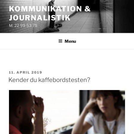
Videre
KOMMUNIKATION &
til
JOURNALISTIK
indhold
M. 22 99 53 75
Menu
UDGIVET
11. APRIL 2019
DEN
Kender du kaffebordstesten?