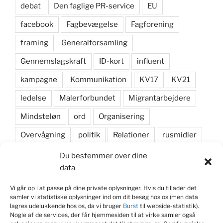
debat
Den faglige PR-service
EU
facebook
Fagbevægelse
Fagforening
framing
Generalforsamling
Gennemslagskraft
ID-kort
influent
kampagne
Kommunikation
KV17
KV21
ledelse
Malerforbundet
Migrantarbejdere
Mindsteløn
ord
Organisering
Overvågning
politik
Relationer
rusmidler
samarbejde
Samfundsansvar
sikkerhedssko
Du bestemmer over dine
data
skyddsombud
Social dumping
Vi går op i at passe på dine private oplysninger. Hvis du tillader det
sociale medier
Strategi
valgkamp
samler vi statistiske oplysninger ind om dit besøg hos os (men data
lagres udelukkende hos os, da vi bruger
Burst
til webside-statistik).
Nogle af de services, der får hjemmesiden til at virke samler også