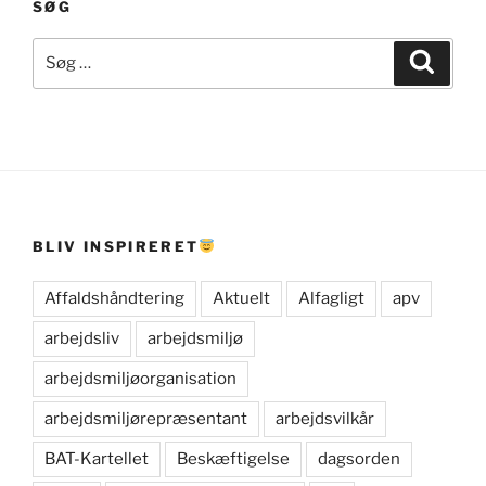
SØG
Søg
Søg
efter:
BLIV INSPIRERET
Affaldshåndtering
Aktuelt
Alfagligt
apv
arbejdsliv
arbejdsmiljø
arbejdsmiljøorganisation
arbejdsmiljørepræsentant
arbejdsvilkår
BAT-Kartellet
Beskæftigelse
dagsorden