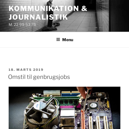
Videre
KOMMUNIKATION &
til
JOURNALISTIK
indhold
M. 22 99 53 75
Menu
UDGIVET
18. MARTS 2019
DEN
Omstil til genbrugsjobs