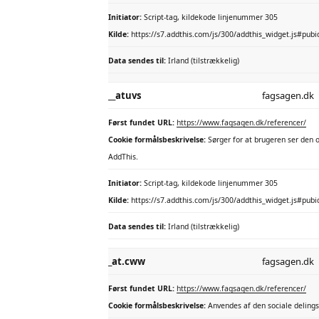
Initiator:
Script-tag, kildekode linjenummer 305
Kilde:
https://s7.addthis.com/js/300/addthis_widget.js#pu
Data sendes til:
Irland (tilstrækkelig)
__atuvs
fagsagen.dk
Først fundet URL:
https://www.fagsagen.dk/referencer/
Cookie formålsbeskrivelse:
Sørger for at brugeren ser den o
AddThis.
Initiator:
Script-tag, kildekode linjenummer 305
Kilde:
https://s7.addthis.com/js/300/addthis_widget.js#pu
Data sendes til:
Irland (tilstrækkelig)
_at.cww
fagsagen.dk
Først fundet URL:
https://www.fagsagen.dk/referencer/
Cookie formålsbeskrivelse:
Anvendes af den sociale delings