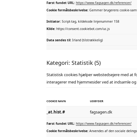
Først fundet URL:
https://www.fagsagen.dk/referencer/
Cookie formålsbeskrivelse:
Gemmer brugerens cookie-samty
Initiator:
Script-tag, kildekode linjenummer 158
Kilde:
https://consent.cookiebot.com/uc.js
Data sendes til:
Irland (tilstrækkelig)
Kategori: Statistik (5)
Statistisk cookies hjælper webstedsejere med at 
interagerer med hjemmesider ved at indsamle og
COOKIE NAVN
UDBYDER
_at.hist.#
fagsagen.dk
Først fundet URL:
https://www.fagsagen.dk/referencer/
Cookie formålsbeskrivelse:
Anvendes af den sociale deling