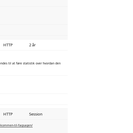
HTTP
2 år
endes til at føre statistik over hvordan den
HTTP
Session
lkommen-til-fagsagen/