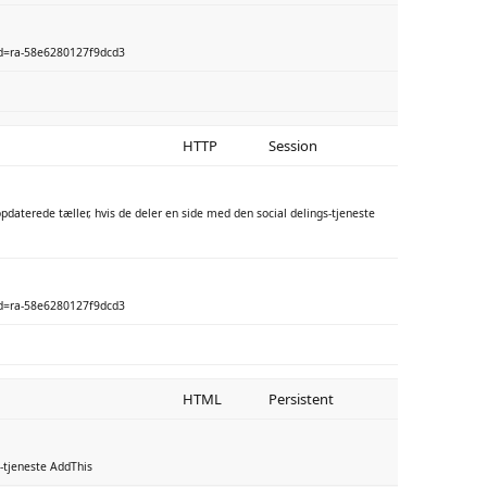
bid=ra-58e6280127f9dcd3
HTTP
Session
pdaterede tæller, hvis de deler en side med den social delings-tjeneste
bid=ra-58e6280127f9dcd3
HTML
Persistent
-tjeneste AddThis