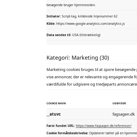
besøgende bruger hjemmesiden.
Initiator:
Script-tag, kildekode linjenummer 62
Kilde:
https://www.google-analytics.com/analytics.js
Data sendes til:
USA (tilstrækkelig)
Kategori: Marketing (30)
Marketing cookies bruges til at spore besøgende p
vise annoncer, der er relevante og engagerende f
værdifulde for udgivere og tredjeparts annoncører
COOKIE NAVN
UDBYDER
__atuvc
fagsagen.dk
Først fundet URL:
https://www.fagsagen.dk/referencer/
Cookie formålsbeskrivelse:
Opdaterer tæller på en hjemmes