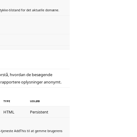
kke-tilstand for det aktuelle domæne.
forstå, hvordan de besøgende
 rapportere oplysninger anonymt.
TYPE
UDLØB
HTML
Persistent
s-tjeneste AddThis til at gemme brugerens