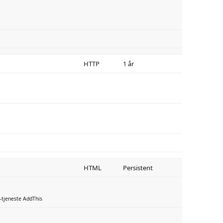
HTTP
1 år
HTML
Persistent
-tjeneste AddThis