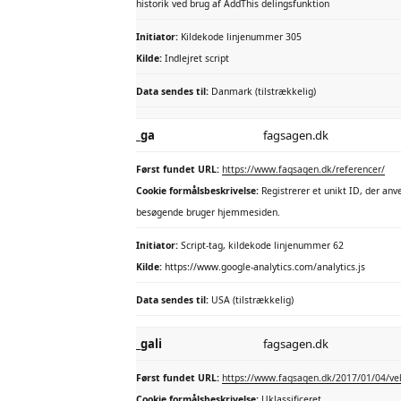
historik ved brug af AddThis delingsfunktion
Initiator:
Kildekode linjenummer 305
Kilde:
Indlejret script
Data sendes til:
Danmark (tilstrækkelig)
_ga
fagsagen.dk
Først fundet URL:
https://www.fagsagen.dk/referencer/
Cookie formålsbeskrivelse:
Registrerer et unikt ID, der anv
besøgende bruger hjemmesiden.
Initiator:
Script-tag, kildekode linjenummer 62
Kilde:
https://www.google-analytics.com/analytics.js
Data sendes til:
USA (tilstrækkelig)
_gali
fagsagen.dk
Først fundet URL:
https://www.fagsagen.dk/2017/01/04/ve
Cookie formålsbeskrivelse:
Uklassificeret