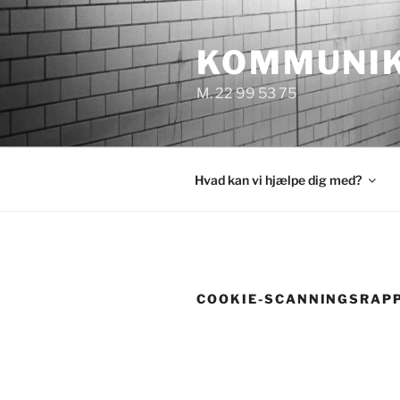
Videre
til
KOMMUNIK
indhold
M. 22 99 53 75
Hvad kan vi hjælpe dig med?
COOKIE-SCANNINGSRAPP