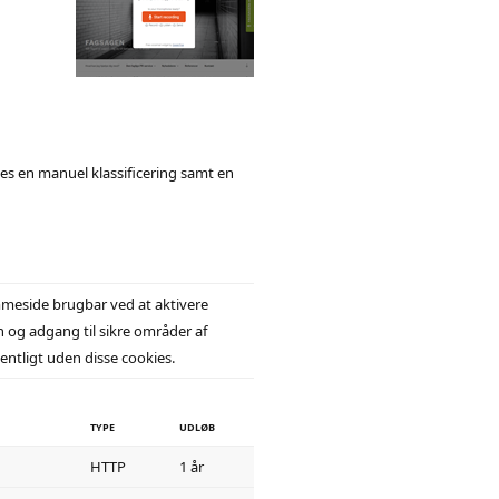
ages en manuel klassificering samt en
meside brugbar ved at aktivere
og adgang til sikre områder af
tligt uden disse cookies.
TYPE
UDLØB
HTTP
1 år