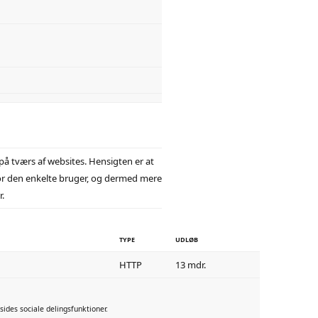
å tværs af websites. Hensigten er at
or den enkelte bruger, og dermed mere
.
TYPE
UDLØB
HTTP
13 mdr.
ides sociale delingsfunktioner.