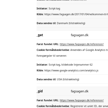
Initiator:
Script-tag
Kilde:
https://www.fagsagen.dk/2017/01/04/velkommen-til-
Data sendes til:
Danmark (tilstrækkelig)
_gat
fagsagen.dk
Først fundet URL:
https://www.fagsagen.dk/referencer/
Cookie formålsbeskrivelse:
Anvendes af Google Analytics til
forespørgsler til serveren
Initiator:
Script-tag, kildekode linjenummer 62
Kilde:
https://www.google-analytics.com/analytics.js
Data sendes til:
USA (tilstrækkelig)
_gid
fagsagen.dk
Først fundet URL:
https://www.fagsagen.dk/referencer/
Cookie formålsbeskrivelse:
Registrerer et unikt ID, der anv