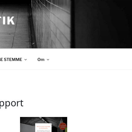
TIK
GE STEMME
Om
pport